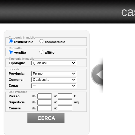
c
c
Categoria immobile
residenziale
commerciale
Contratto
vendita
affitto
Tipologia immobile
Tipologia:
Località
Provincia:
Comune:
Zona:
Dati immobile
Prezzo
da:
a:
€
Superficie
da:
a:
mq.
Camere
da:
a: