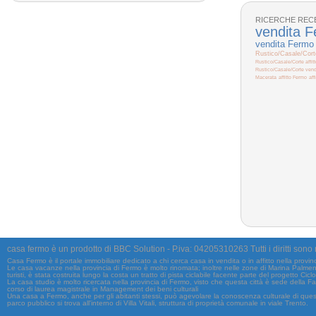
RICERCHE RECE
vendita 
vendita Fermo
Rustico/Casale/Cort
Rustico/Casale/Corte affit
Rustico/Casale/Corte vend
Macerata
affitto Fermo
aff
casa
fermo
è un prodotto di BBC Solution - P.iva: 04205310263 Tutti i diritti sono
Casa Fermo è il portale immobiliare dedicato a chi cerca casa in vendita o in affitto nella provin
Le casa vacanze nella provincia di Fermo è molto rinomata; inoltre nelle zone di Marina Palmens
turisti, è stata costruita lungo la costa un tratto di pista ciclabile facente parte del progetto Ciclo
La casa studio è molto ricercata nella provincia di Fermo, visto che questa città è sede della Fa
corso di laurea magistrale in Management dei beni culturali
Una casa a Fermo, anche per gli abitanti stessi, può agevolare la conoscenza culturale di questa
parco pubblico si trova all'interno di Villa Vitali, struttura di proprietà comunale in viale Trento.