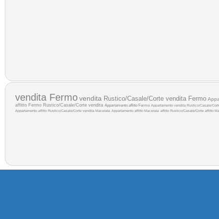
vendita Fermo
vendita
Rustico/Casale/Corte vendita Fermo
Appa
affitto Fermo
Rustico/Casale/Corte vendita
Appartamento affitto Fermo
Appartamento vendita
Rustico/Casale/Corte
Appartamento affitto
Rustico/Casale/Corte vendita Macerata
Appartamento affitto Macerata
affitto
Rustico/Casale/Corte affitto M