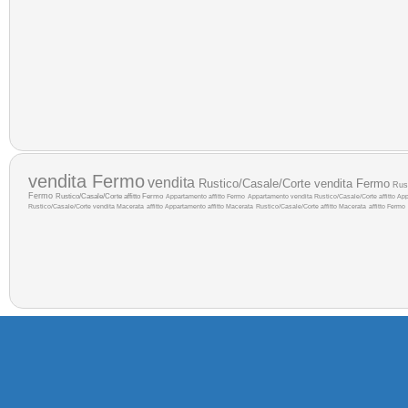
vendita Fermo
vendita
Rustico/Casale/Corte vendita Fermo
Rus
Fermo
Rustico/Casale/Corte affitto Fermo
Appartamento affitto Fermo
Appartamento vendita
Rustico/Casale/Corte affitto
App
Rustico/Casale/Corte vendita Macerata
affitto
Appartamento affitto Macerata
Rustico/Casale/Corte affitto Macerata
affitto Fermo