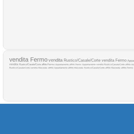
vendita Fermo
vendita
Rustico/Casale/Corte vendita Fermo
Appa
vendita
Rustico/Casale/Corte affitto Fermo
Appartamento affitto Fermo
Appartamento vendita
Rustico/Casale/Corte affitto
Ap
Rustico/Casale/Corte vendita Macerata
affitto
Appartamento affitto Macerata
Rustico/Casale/Corte affitto Macerata
affitto Fermo