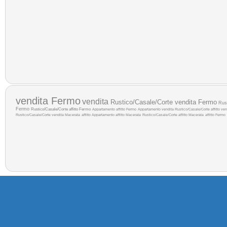
vendita Fermo
vendita
Rustico/Casale/Corte vendita Fermo
Rus
Fermo
Rustico/Casale/Corte affitto Fermo
Appartamento affitto Fermo
Appartamento vendita
Rustico/Casale/Corte affitto
ven
Rustico/Casale/Corte vendita Macerata
affitto
Appartamento affitto Macerata
Rustico/Casale/Corte affitto Macerata
affitto Fermo